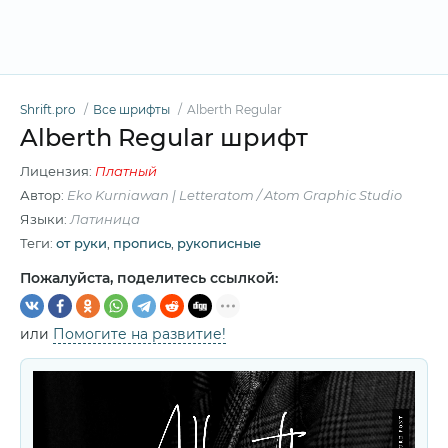
Shrift.pro
Все шрифты
Alberth Regular
Alberth Regular шрифт
Лицензия:
Платный
Автор:
Eko Kurniawan | Letteratom / Atom Graphic Studio
Языки:
Латиница
Теги:
от руки
,
пропись
,
рукописные
Пожалуйста, поделитесь ссылкой:
или
Помогите на развитие!