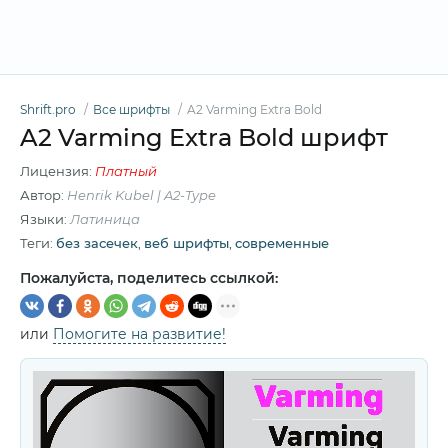
Shrift.pro
Все шрифты
A2 Varming Extra Bold
A2 Varming Extra Bold шрифт
Лицензия:
Платный
Автор:
Henrik Kubel | A2-Type
Языки:
Латиница
Теги:
без засечек
,
веб шрифты
,
современные
Пожалуйста, поделитесь ссылкой:
или
Помогите на развитие!