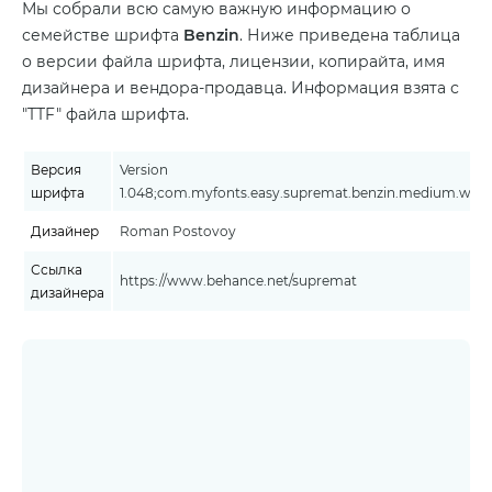
Мы собрали всю самую важную информацию о
семействе шрифта
Benzin
. Ниже приведена таблица
о версии файла шрифта, лицензии, копирайта, имя
дизайнера и вендора-продавца. Информация взята с
"TTF" файла шрифта.
Версия
Version
шрифта
1.048;com.myfonts.easy.supremat.benzin.medium.wfkit
Дизайнер
Roman Postovoy
Ссылка
https://www.behance.net/supremat
дизайнера